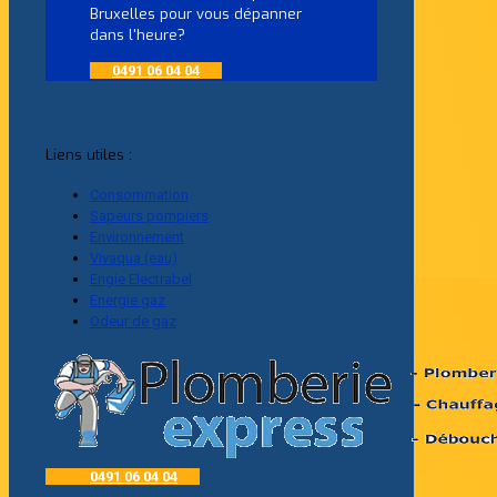
Bruxelles pour vous dépanner
dans l'heure?
0491 06 04 04
Liens utiles :
Consommation
Sapeurs pompiers
Environnement
Vivaqua (eau)
Engie Electrabel
Energie gaz
Odeur de gaz
0491 06 04 04