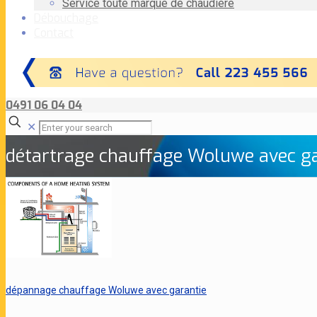
Service toute marque de chaudière
Débouchage
Contact
0491 06 04 04
✕
détartrage chauffage Woluwe avec ga
dépannage chauffage Woluwe avec garantie