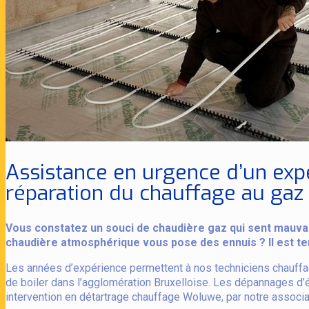
Assistance en urgence d’un exp
réparation du chauffage au gaz 
Vous constatez un souci de chaudière gaz qui sent mauva
chaudière atmosphérique vous pose des ennuis ? Il est t
Les années d’expérience permettent à nos techniciens chauffagis
de boiler dans l’agglomération Bruxelloise. Les dépannages d’é
intervention en détartrage chauffage Woluwe, par notre associ