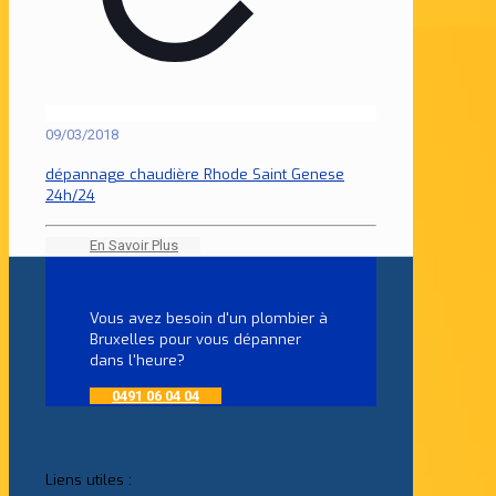
09/03/2018
dépannage chaudière Rhode Saint Genese
24h/24
En Savoir Plus
Vous avez besoin d'un plombier à
Bruxelles pour vous dépanner
dans l'heure?
0491 06 04 04
Liens utiles :