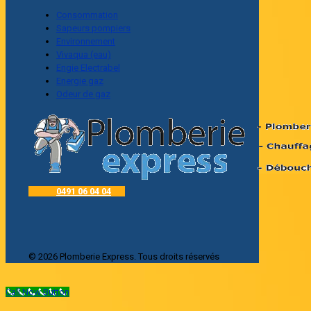
Consommation
Sapeurs pompiers
Environnement
Vivaqua (eau)
Engie Electrabel
Energie gaz
Odeur de gaz
0491 06 04 04
© 2026 Plomberie Express. Tous droits réservés
Call Now Button